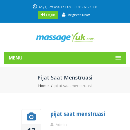
Any Questions? Call Us: +62 812 6822 308
Login
Register Now
MENU
Pijat Saat Menstruasi
Home
pijat saat menstruasi
pijat saat menstruasi
Admin